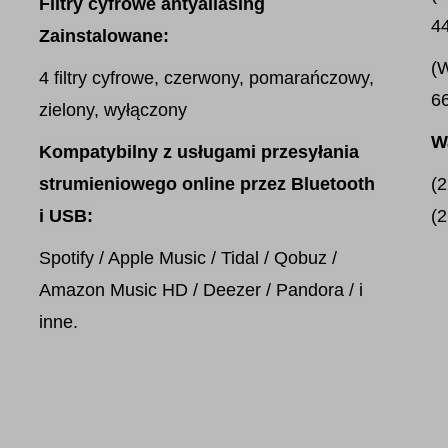
Filtry cyfrowe antyaliasing
44
Zainstalowane:
(W
4 filtry cyfrowe, czerwony, pomarańczowy,
66
zielony, wyłączony
W
Kompatybilny z usługami przesyłania
strumieniowego online przez Bluetooth
(2
i USB:
(
Spotify / Apple Music / Tidal / Qobuz /
Amazon Music HD / Deezer / Pandora / i
inne.