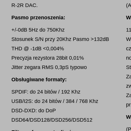
R-2R DAC.
(
Pasmo przenoszenia:
W
+/-0dB 5Hz do 750Khz
11
Stosunek S/N przy 20Khz Pasmo >132dB
W 
THD @ -1dB <0,004%
c
Precyzja rezystora 28bit 0,01%
n
Jitter zegara RMS 0,3pS typowo
St
Z
Obsługiwane formaty:
z
SPDIF: do 24 bitów / 192 Khz
Za
USB/I2S: do 24 bitów / 384 / 768 Khz
p
DSD-DXD: do DoP
W
DSD64/DSD128/DSD256/DSD512
(P